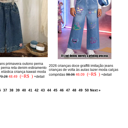
ans primavera outono perna
2026 crianças doce graffiti imitação jeans
e perna reta denim estiramento
crianças de volta às aulas lazer moda calças
a elástica criança kawaii moda
(~R$ )
compridas
98.06
46.09
+detail
(~R$ )
70.28
48.49
+detail
6
37
38
39
40
41
42
43
44
45
46
47
48
49
50
Next »