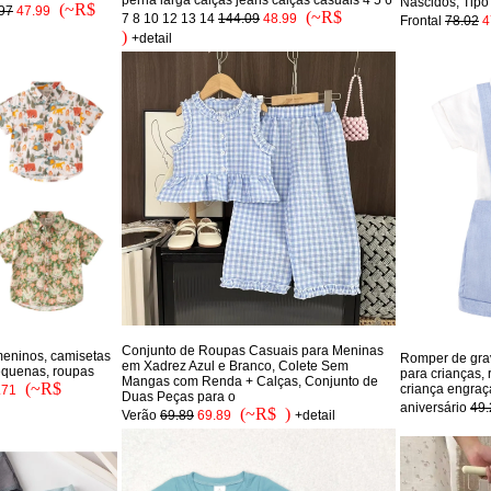
Nascidos, Tipo
(~R$
97
47.99
(~R$
7 8 10 12 13 14
144.09
48.99
Frontal
78.02
4
)
+detail
Conjunto de Roupas Casuais para Meninas
eninos, camisetas
Romper de grav
em Xadrez Azul e Branco, Colete Sem
pequenas, roupas
para crianças,
Mangas com Renda + Calças, Conjunto de
(~R$
criança engraç
.71
Duas Peças para o
aniversário
49.
(~R$ )
Verão
69.89
69.89
+detail