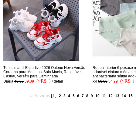
Tênis Infantil Esportivo 2026 Outono Nova Versão
Roupa interior 6 pc/saco 
Coreana para Meninas, Sola Macia, Respirável,
adorável cintura média br
Casual, Versátil para Caminhada
antibacteriana sólida adol
(~R$ )
(~R$ )
Diária
48.86
39.09
+detail
xxl
58.50
54.99
« Previous
[1]
2
3
4
5
6
7
8
9
10
11
12
13
14
15