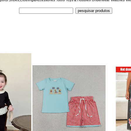
ports Shoes,Clothing&Accessories
Tools
Toys & Hobbies
Underwear
Watches
We