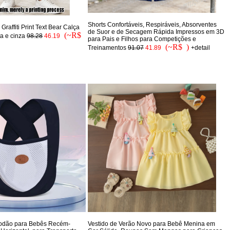
Shorts Confortáveis, Respiráveis, Absorventes
Graffiti Print Text Bear Calça
de Suor e de Secagem Rápida Impressos em 3D
(~R$
ta e cinza
98.28
46.19
para Pais e Filhos para Competições e
(~R$ )
Treinamentos
91.07
41.89
+detail
godão para Bebês Recém-
Vestido de Verão Novo para Bebê Menina em