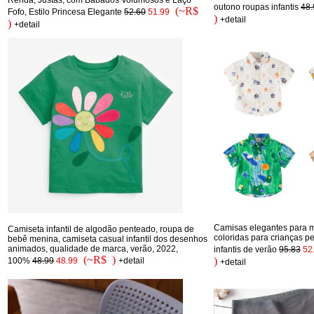
outono roupas infantis
48.
(~R$
Fofo, Estilo Princesa Elegante
52.60
51.99
)
+detail
)
+detail
Camisas elegantes para m
Camiseta infantil de algodão penteado, roupa de
coloridas para crianças 
bebê menina, camiseta casual infantil dos desenhos
animados, qualidade de marca, verão, 2022,
infantis de verão
95.83
52
(~R$ )
)
100%
48.99
48.99
+detail
+detail