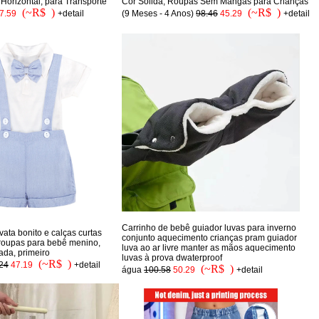
 Horizontal, para Transporte
Cor Sólida, Roupas Sem Mangas para Crianças
(~R$ )
(~R$ )
7.59
+detail
(9 Meses - 4 Anos)
98.46
45.29
+detail
Carrinho de bebê guiador luvas para inverno
ata bonito e calças curtas
conjunto aquecimento crianças pram guiador
 roupas para bebê menino,
luva ao ar livre manter as mãos aquecimento
ada, primeiro
luvas à prova dwaterproof
(~R$ )
24
47.19
+detail
(~R$ )
água
100.58
50.29
+detail