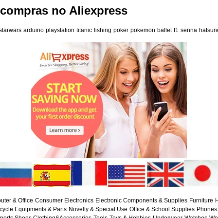
 compras no Aliexpress
starwars
arduino
playstation
titanic
fishing
poker
pokemon
ballet
f1
senna
hatsun
ter & Office
Consumer Electronics
Electronic Components & Supplies
Furniture
H
cycle Equipments & Parts
Novelty & Special Use
Office & School Supplies
Phones 