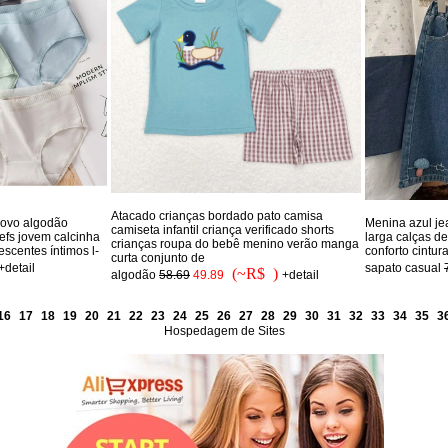
Atacado crianças bordado pato camisa
novo algodão
Menina azul je
camiseta infantil criança verificado shorts
iefs jovem calcinha
larga calças d
crianças roupa do bebê menino verão manga
escentes íntimos l-
conforto cintur
curta conjunto de
+detail
sapato casual
(~R$ )
algodão
58.69
49.89
+detail
16
17
18
19
20
21
22
23
24
25
26
27
28
29
30
31
32
33
34
35
3
Hospedagem de Sites