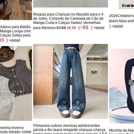
Roupas para Crianças no Atacado para o 4
2026Children's 
de Julho, Conjunto de Camiseta de Cão de
jeans falsa pre
Manga Curta e Calças Xadrez Vermelhas
)
+detail
(~R$ )
 Outono para Bebês
para Meninos
57.64
48.99
+detail
e Manga Longa com
Calças Soltas para
R$ )
+detail
Primavera outono meninas adolescentes
menina inverno
pérola e flor jeans elegante crianças criança
Mochila de Al
moda listrado colete
perna larga calças jeans calças casuais 4 5 6