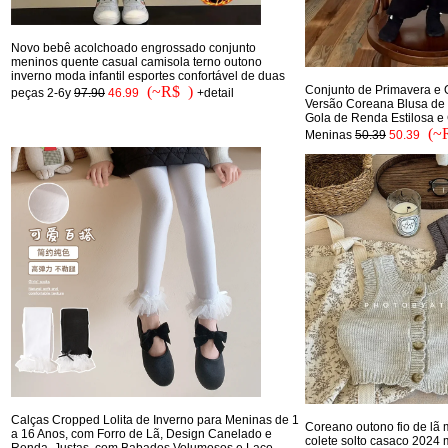
Novo bebê acolchoado engrossado conjunto
meninos quente casual camisola terno outono
inverno moda infantil esportes confortável de duas
(~R$ )
Conjunto de Primavera e
peças 2-6y
97.90
46.99
+detail
Versão Coreana Blusa d
Gola de Renda Estilosa e 
(~
Meninas
50.39
50.39
Calças Cropped Lolita de Inverno para Meninas de 1
Coreano outono fio de lã 
a 16 Anos, com Forro de Lã, Design Canelado e
colete solto casaco 2024 
Renda, Justas, com Babados Volumosos e Laço